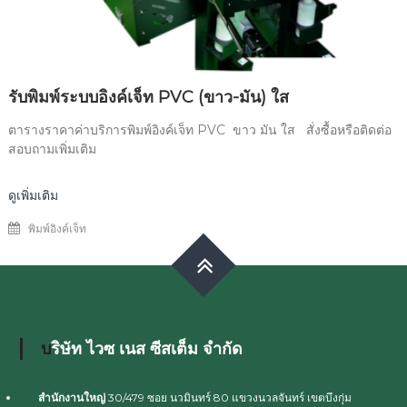
รับพิมพ์ระบบอิงค์เจ็ท PVC (ขาว-มัน) ใส
ตารางราคาค่าบริการพิมพ์อิงค์เจ็ท PVC ขาว มัน ใส สั่งซื้อหรือติดต่อ
สอบถามเพิ่มเติม
ดูเพิ่มเติม
พิมพ์อิงค์เจ็ท
บริษัท ไวซ เนส ซีสเต็ม จำกัด
สำนักงานใหญ่
30/479 ซอย นวมินทร์ 80 แขวงนวลจันทร์ เขตบึงกุ่ม