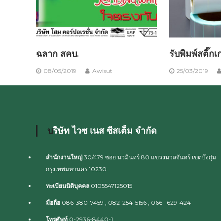
ฉลาก สคบ.
รับพิมพ์สติ๊ก
08/05/2019
Awisut
25/03/2019
บริษัท ไวซ เนส ซีสเต็ม จำกัด
สำนักงานใหญ่
30/479 ซอย นวมินทร์ 80 แขวงนวลจันทร์ เขตบึงกุ่ม
กรุงเทพมหานคร 10230
ทะเบียนนิติบุคคล
0105547125015
มือถือ
086-380-7459 , 082-254-5156 , 066-1629-424
โทรศัพท์
0-2936-8440-1