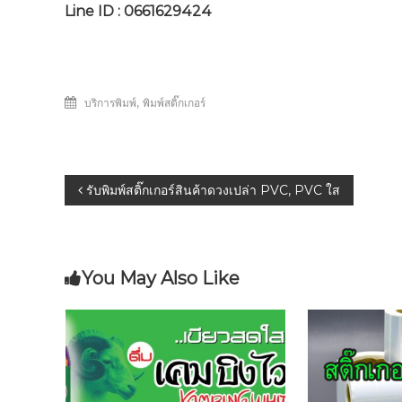
Line ID : 0661629424
,
บริการพิมพ์
พิมพ์สติ๊กเกอร์
แนะแนว
รับพิมพ์สติ๊กเกอร์สินค้าดวงเปล่า PVC, PVC ใส
เรื่อง
You May Also Like