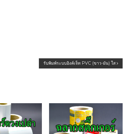
รับพิมพ์ระบบอิงค์เจ็ท PVC (ขาว-มัน) ใส