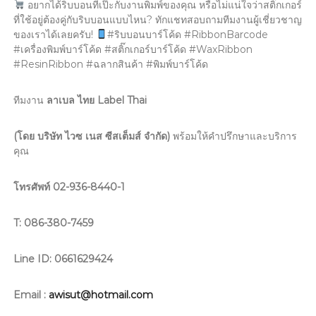
อยากได้ริบบอนที่เป๊ะกับงานพิมพ์ของคุณ หรือไม่แน่ใจว่าสติ๊กเกอร์
ที่ใช้อยู่ต้องคู่กับริบบอนแบบไหน? ทักแชทสอบถามทีมงานผู้เชี่ยวชาญ
ของเราได้เลยครับ!
#ริบบอนบาร์โค้ด #RibbonBarcode
#เครื่องพิมพ์บาร์โค้ด #สติ๊กเกอร์บาร์โค้ด #WaxRibbon
#ResinRibbon #ฉลากสินค้า #พิมพ์บาร์โค้ด
ทีมงาน
ลาเบล ไทย
Label Thai
(
โดย บริษัท ไวซ เนส ซีสเต็มส์ จำกัด)
พร้อมให้คำปรึกษาและบริการ
คุณ
โทรศัพท์ 02-936-8440-1
T
: 086-380-7459
Line ID: 0661629424
Email :
awisut@hotmail.com