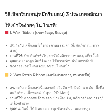
วิธีเลือกริบบอน(
หมึกริบบอน
) 3 ประเภทหลักมา
ให้เข้าใจง่ายๆ ใน 1 นาที:
1. Wax Ribbon (
ประหยัดสุด
,
นิยมสุด)
เหมาะกับ:
สติ๊กเกอร์เนื้อกระดาษธรรมดา (กึ่งมันกึ่งด้าน, ขาว
ด้าน)
งานที่ใช้:
ป้ายสินค้าทั่วไป, บาร์โค้ดติดกล่องขนส่ง, แท็กเสื้อผ้า
จุดเด่น:
ราคาถูก พิมพ์ติดง่าย ใช้ความร้อนต่ำในการพิมพ์
ข้อควรระวัง: ไม่กันรอยขีดข่วน ไม่กันน้ำ
2. Wax-Resin Ribbon (
คมชัดปานกลาง
,
ทนทานขึ้น)
เหมาะกับ:
สติ๊กเกอร์เนื้อพลาสติก ผิวมัน หรือผิวด้าน (เช่น เนื้อกึ่ง
มันกึ่งด้าน, เนื้อฟอยล์, Yupo, PP Matt)
งานที่ใช้:
ฉลากสินค้าส่งออก, ป้ายห้องเย็น, สติ๊กเกอร์ติดขวดยา/
เครื่องสำอาง
จุดเด่น:
กันน้ำได้ดี ทนต่อการขูดขีดระดับปานกลาง-สูง