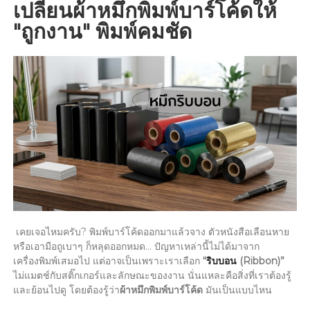
เปลี่ยนผ้าหมึกพิมพ์บาร์โค้ดให้
"ถูกงาน" พิมพ์คมชัด
เคยเจอไหมครับ? พิมพ์บาร์โค้ดออกมาแล้วจาง ตัวหนังสือเลือนหาย
หรือเอามือถูเบาๆ ก็หลุดออกหมด… ปัญหาเหล่านี้ไม่ได้มาจาก
เครื่องพิมพ์เสมอไป แต่อาจเป็นเพราะเราเลือก
“
ริบบอน
(Ribbon)”
ไม่แมตช์กับสติ๊กเกอร์และลักษณะของงาน นั่นแหละคือสิ่งที่เราต้องรู้
และย้อนไปดู โดยต้องรู้ว่า
ผ้าหมึกพิมพ์บาร์โค้ด
มันเป็นแบบไหน