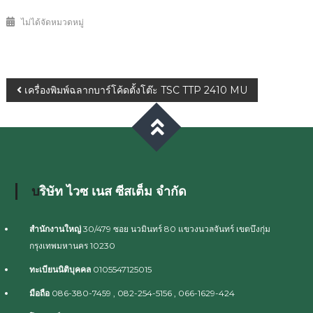
ไม่ได้จัดหมวดหมู่
เครื่องพิมพ์ฉลากบาร์โค้ดตั้งโต๊ะ TSC TTP 2410 MU
บริษัท ไวซ เนส ซีสเต็ม จำกัด
สำนักงานใหญ่
30/479 ซอย นวมินทร์ 80 แขวงนวลจันทร์ เขตบึงกุ่ม
กรุงเทพมหานคร 10230
ทะเบียนนิติบุคคล
0105547125015
มือถือ
086-380-7459 , 082-254-5156 , 066-1629-424