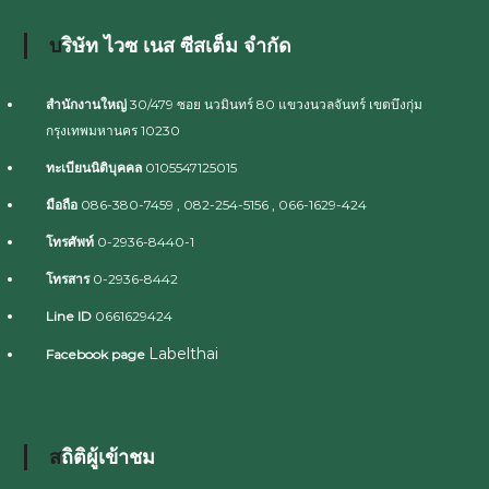
บริษัท ไวซ เนส ซีสเต็ม จำกัด
สำนักงานใหญ่
30/479 ซอย นวมินทร์ 80 แขวงนวลจันทร์ เขตบึงกุ่ม
กรุงเทพมหานคร 10230
ทะเบียนนิติบุคคล
0105547125015
มือถือ
086-380-7459 , 082-254-5156 , 066-1629-424
โทรศัพท์
0-2936-8440-1
โทรสาร
0-2936-8442
Line ID
0661629424
Labelthai
Facebook page
สถิติผู้เข้าชม