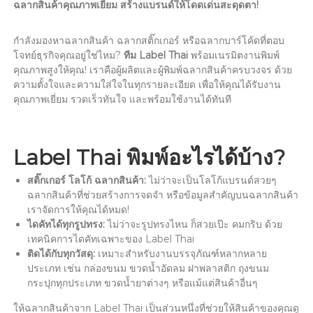
ฉลากสินค้าคุณภาพเยี่ยม สร้างแบรนด์ให้โดดเด่นสะดุดตา!
กำลังมองหาฉลากสินค้า ฉลากสติ๊กเกอร์ หรือฉลากบาร์โค้ดที่ตอบ
โจทย์ธุรกิจคุณอยู่ใช่ไหม?
ทีม Label Thai
พร้อมเนรมิตงานพิมพ์
คุณภาพสูงให้คุณ! เราคือผู้ผลิตและผู้พิมพ์ฉลากสินค้าครบวงจร ด้วย
ความตั้งใจและความใส่ใจในทุกรายละเอียด เพื่อให้คุณได้รับงาน
คุณภาพเยี่ยม รวดเร็วทันใจ และพร้อมใช้งานได้ทันที
Label Thai พิมพ์อะไรได้บ้าง?
สติ๊กเกอร์ โลโก้ ฉลากสินค้า:
ไม่ว่าจะเป็นโลโก้แบรนด์สวยๆ
ฉลากสินค้าที่ช่วยสร้างการจดจำ หรือข้อมูลสำคัญบนฉลากสินค้า
เราจัดการให้คุณได้หมด!
ไดคัทได้ทุกรูปทรง:
ไม่ว่าจะรูปทรงไหน ก็สวยเป๊ะ คมกริบ ด้วย
เทคนิคการไดคัทเฉพาะของ Label Thai
ติดได้กับทุกวัสดุ:
เหมาะสำหรับงานบรรจุภัณฑ์หลากหลาย
ประเภท เช่น กล่องขนม ขวดน้ำอัดลม ฝาพลาสติก ถุงขนม
กระปุกทุกประเภท ขวดน้ำยาต่างๆ หรือแม้แต่สินค้าอื่นๆ
ให้ฉลากสินค้าจาก Label Thai เป็นส่วนหนึ่งที่ช่วยให้สินค้าของคุณดู