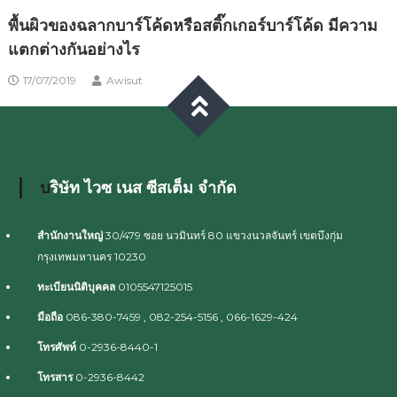
พื้นผิวของฉลากบาร์โค้ดหรือสติ๊กเกอร์บาร์โค้ด มีความ
แตกต่างกันอย่างไร
17/07/2019
Awisut
บริษัท ไวซ เนส ซีสเต็ม จำกัด
สำนักงานใหญ่
30/479 ซอย นวมินทร์ 80 แขวงนวลจันทร์ เขตบึงกุ่ม
กรุงเทพมหานคร 10230
ทะเบียนนิติบุคคล
0105547125015
มือถือ
086-380-7459 , 082-254-5156 , 066-1629-424
โทรศัพท์
0-2936-8440-1
โทรสาร
0-2936-8442